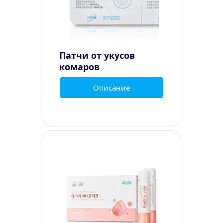
Патчи от укусов 
комаров
Описание